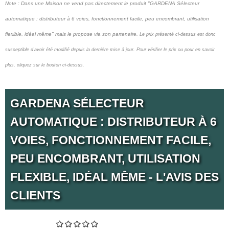
Note : Dans une Maison ne vend pas
directement le produit "GARDENA Sélecteur
automatique : distributeur à 6 voies, fonctionnement facile, peu encombrant, utilisation
flexible, idéal même" mais le propose via son partenaire.
Le prix présenté ci-dessus est donc
susceptible d'avoir été modifié depuis la dernière mise à jour.
Pour vérifier le prix ou pour en savoir
plus, cliquez sur le bouton ci-dessus.
GARDENA SÉLECTEUR
AUTOMATIQUE : DISTRIBUTEUR À 6
VOIES, FONCTIONNEMENT FACILE,
PEU ENCOMBRANT, UTILISATION
FLEXIBLE, IDÉAL MÊME - L'AVIS DES
CLIENTS