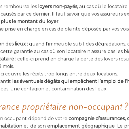
us rembourse les
loyers non-payés,
au cas où le locataire
s
causés par ce dernier. Il faut savoir que vos assureurs 
is plus le montant du loyer.
ne prise en charge en cas de plainte déposée par vos vois
n des lieux :
quand l’immeuble subit des dégradations, q
 cette garantie au cas où son locataire n’assure pas les bi
ataire :
celle-ci prend en charge la perte des loyers rés
 mois.
-ci couvre les répits trop longs entre deux locations.
rantit
les éventuels dégâts qui empêchent l’emploi de l’
ées, une contagion et contamination des lieux.
rance propriétaire non-occupant ?
non occupant dépend de votre
compagnie d’assurances, de
habitation
et de son
emplacement géographique
. Le p