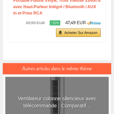
Portable Platine Vinyle, Trois Vitesse 33/45/78
avec Haut-Parleur Intégré / Bluetooth / AUX
in et Prise RCA
47,49 EUR
69,99 EUR
−32%
Acheter Sur Amazon
Autres articles dans le même thème
Ventilateur colonne silencieux avec
télécommande : Comparatif...