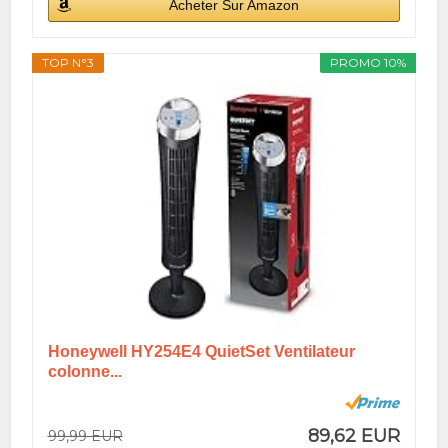
Acheter Sur Amazon
TOP N°3
PROMO 10%
Honeywell HY254E4 QuietSet Ventilateur
colonne...
89,62 EUR
99,99 EUR