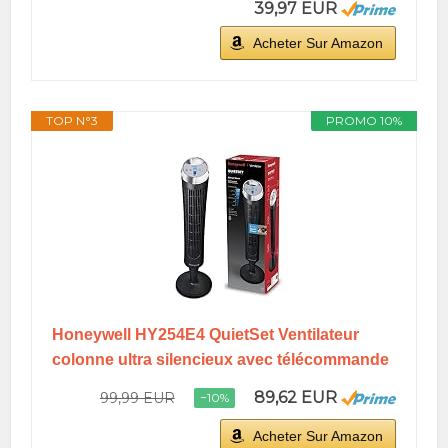
39,97 EUR
Acheter Sur Amazon
TOP N°3
PROMO 10%
Honeywell HY254E4 QuietSet Ventilateur
colonne ultra silencieux avec télécommande
89,62 EUR
99,99 EUR
−10%
Acheter Sur Amazon